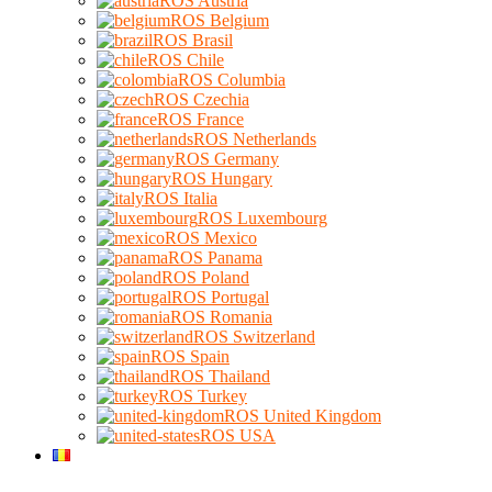
ROS Austria
ROS Belgium
ROS Brasil
ROS Chile
ROS Columbia
ROS Czechia
ROS France
ROS Netherlands
ROS Germany
ROS Hungary
ROS Italia
ROS Luxembourg
ROS Mexico
ROS Panama
ROS Poland
ROS Portugal
ROS Romania
ROS Switzerland
ROS Spain
ROS Thailand
ROS Turkey
ROS United Kingdom
ROS USA