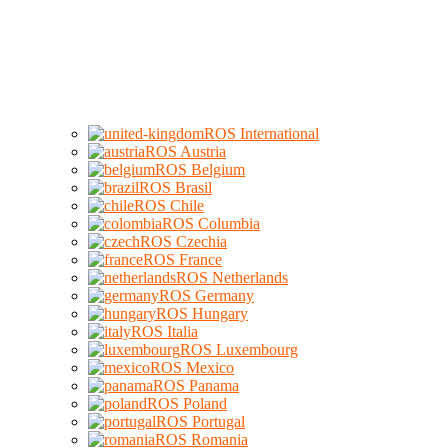
ROS International
ROS Austria
ROS Belgium
ROS Brasil
ROS Chile
ROS Columbia
ROS Czechia
ROS France
ROS Netherlands
ROS Germany
ROS Hungary
ROS Italia
ROS Luxembourg
ROS Mexico
ROS Panama
ROS Poland
ROS Portugal
ROS Romania